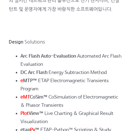
의 실시간 네트워크 관리 솔루션으로 전기 엔지니어, 컨설
턴트 및 운영자에게 가장 바람직한 소프트웨어입니다.
Solutions
Design
Arc Flash Auto-Evaluation
Automated Arc Flash
Evaluation
DC Arc Flash
Energy Subtraction Method
e
MTP™
ETAP Electromagnetic Transients
Program
eMT
CoSim™
CoSimulation of Electromagnetic
& Phasor Transients
Plot
View™
Live Charting & Graphical Result
Visualization
etap
Py
™
ETAP-Python™ Scripting & Study