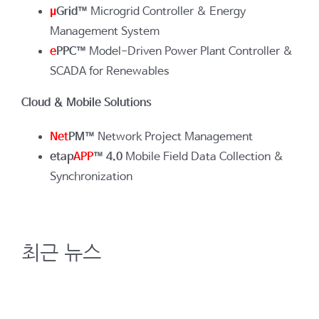
µ
Grid™
Microgrid Controller & Energy
Management System
e
PPC™
Model-Driven Power Plant Controller &
SCADA for Renewables
Cloud & Mobile Solutions
Net
PM™
Network Project Management
etap
APP
™
4.0
Mobile Field Data Collection &
Synchronization
최근 뉴스