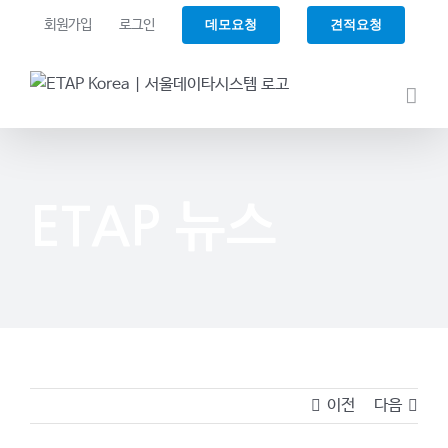
Skip
데모요청
견적요청
회원가입
로그인
to
content
ETAP 뉴스
이전
다음