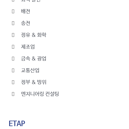
배전
송전
정유 & 화학
제조업
금속 & 광업
교통산업
정부 & 방위
엔지니어링 컨설팅
ETAP